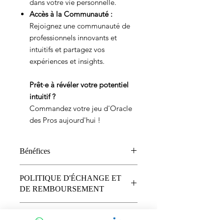
dans votre vie personnelle.
Accès à la Communauté :
Rejoignez une communauté de
professionnels innovants et
intuitifs et partagez vos
expériences et insights.
Prêt·e à révéler votre potentiel
intuitif ?
Commandez votre jeu d'Oracle
des Pros aujourd'hui !
Bénéfices
Stimulation de la Pensée Profonde
POLITIQUE D'ÉCHANGE ET
: Chaque carte invite à une
DE REMBOURSEMENT
réflexion métacognitive, ouvrant
les portes à une meilleure
Politique d'Échange et de
compréhension de soi et des
INFO DE LIVRAISON
Remboursement pour l'Oracle des