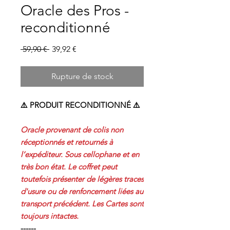
Oracle des Pros -
reconditionné
Prix
Prix
 59,90 € 
39,92 €
original
promotionnel
Rupture de stock
⚠️ PRODUIT RECONDITIONNÉ ⚠️
Oracle provenant de colis non
réceptionnés et retournés à
l’expéditeur. Sous cellophane et en
très bon état. Le coffret peut
toutefois présenter de légères traces
d'usure ou de renfoncement liées au
transport précédent. Les Cartes sont
toujours intactes.
------