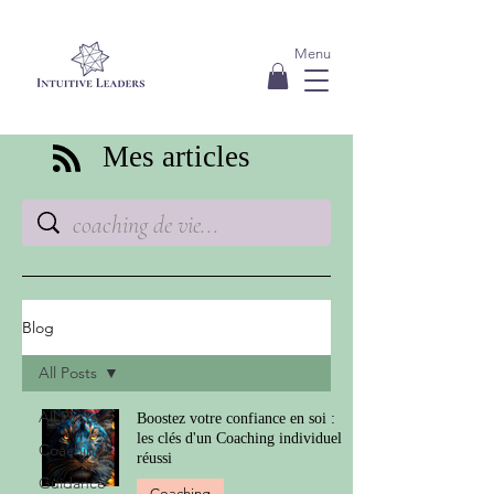
Menu
Mes articles
Blog
All Posts
All Posts
Boostez votre confiance en soi :
les clés d'un Coaching individuel
Coaching
réussi
Guidance
Coaching