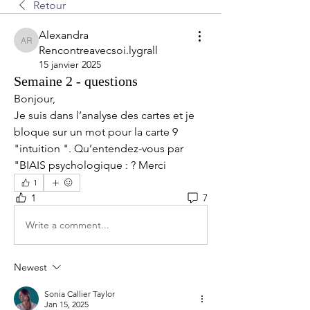
Retour
Alexandra
Alexandra Rencontreavecsoi.lygrall
Rencontreavecsoi.lygrall
15 janvier 2025
Semaine 2 - questions
Bonjour, 
Je suis dans l’analyse des cartes et je 
bloque sur un mot pour la carte 9 
"intuition ". Qu’entendez-vous par 
"BIAIS psychologique : ? Merci
1
1
7
Write a comment...
Newest
Sonia Callier Taylor
Jan 15, 2025