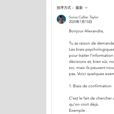
排序方式：
最新
Sonia Callier Taylor
2025年1月15日
Bonjour Alexandra,
Tu as raison de demander
Les biais psychologiques 
pour traiter l’informatio
décisions et, bien sûr, no
soi, mais ils peuvent nou
pas. Voici quelques exem
1. Biais de confirmation
C’est le fait de cherche
qu’on croit déjà.
Exemple :