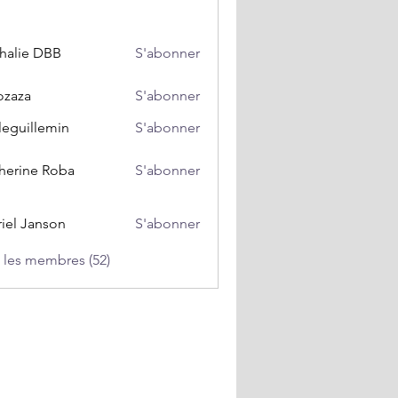
ion et Maïeutique (0)
Prise de Décision Éclairée (0)
halie DBB
S'abonner
ozaza
S'abonner
a
leguillemin
S'abonner
llemin
herine Roba
S'abonner
iel Janson
S'abonner
s les membres (52)