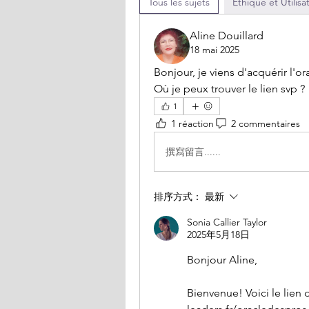
Tous les sujets
Éthique et Utilisa
Aline Douillard
18 mai 2025
Bonjour, je viens d'acquérir l'or
Où je peux trouver le lien svp ?
1
1 réaction
2 commentaires
撰寫留言......
排序方式：
最新
Sonia Callier Taylor
2025年5月18日
Bonjour Aline,
Bienvenue! Voici le lien 