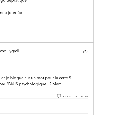
s-guidepratique
onne journée 
soi.lygrall
oi.lygrall
 et je bloque sur un mot pour la carte 9 
par "BIAIS psychologique : ? Merci
7 commentaires