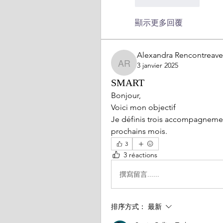
按讚
回覆
顯示更多回覆
Alexandra Rencontreavec
3 janvier 2025
Alexandra Rencontreavecs
SMART
Bonjour, 
Voici mon objectif
Je définis trois accompagnement
prochains mois.
3
3 réactions
撰寫留言......
排序方式：
最新