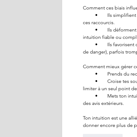
Comment ces biais influe
	•	Ils simplifient la réalité : L’intuition, souvent rapide, se base sur 
ces raccourcis.
	•	Ils déforment nos jugements : Ils peuvent rendre notre 
intuition fiable ou comp
	•	Ils favorisent des automatismes : Parfois utiles (agir vite en cas 
de danger), parfois tromp
Comment mieux gérer ces
	•	Prends du r
	•	Croise tes sources : Varie les perspectives pour éviter de te 
limiter à un seul point de
	•	Mets ton intuition à l’épreuve : Confronte-la à des faits ou à 
des avis extérieurs.
Ton intuition est une all
donner encore plus de p