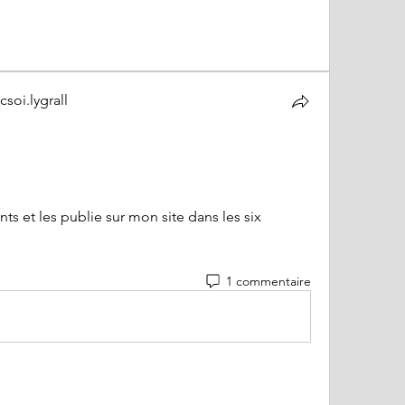
soi.lygrall
oi.lygrall
s et les publie sur mon site dans les six 
1 commentaire