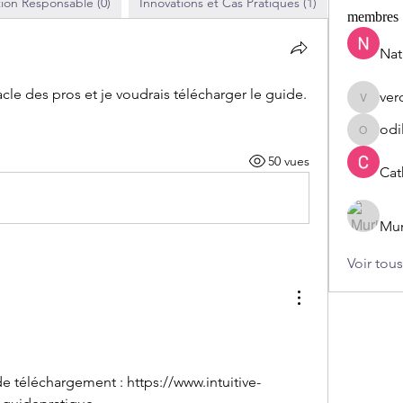
tion Responsable (0)
Innovations et Cas Pratiques (1)
Introspect
membres
Nat
acle des pros et je voudrais télécharger le guide. 
ver
verozaz
odi
odilegui
50 vues
Cat
Mur
Voir tou
de téléchargement : https://www.intuitive-