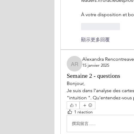
leaders.fr/oracledespro
À votre disposition et b
按讚
回覆
顯示更多回覆
Alexandra Rencontreavec
15 janvier 2025
Alexandra Rencontreavecs
Semaine 2 - questions
Bonjour, 
Je suis dans l’analyse des cartes
"intuition ". Qu’entendez-vous 
1
1 réaction
撰寫留言......